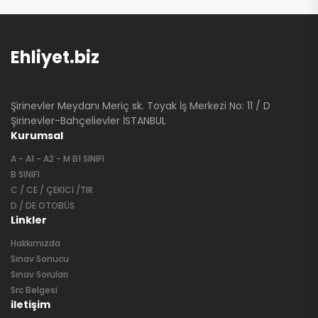
Ehliyet.biz
Şirinevler Meydanı Meriç sk. Toyak İş Merkezi No: 11 / D
Şirinevler-Bahçelievler İSTANBUL
Kurumsal
A - A1 - A2 - M B1 SINIFI
B SINIFI
C / CE / ÇEKİCİ /TIR
D / DE OTOBÜS
Linkler
Hakkımızda
Sınav Sonucu
Sınav Soruları
Src Belgesi
iletişim