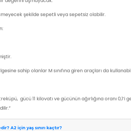
ınır değerini aşmayacak.
çmeyecek şekilde sepetli veya sepetsiz olabilir.
n:
iştir.
esine sahip olanlar M sınıfına giren araçları da kullanabili
treküpü, gücü 11 kilovatı ve gücünün ağırlığına oranı 0,1’i g
ilir.”
ir? A2 için yaş sınırı kaçtır?