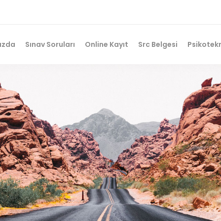
ızda
Sınav Soruları
Online Kayıt
Src Belgesi
Psikotekn