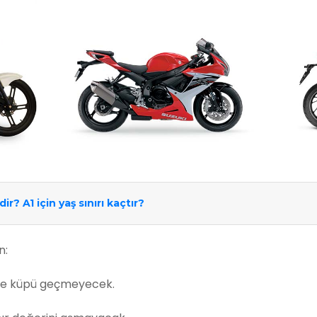
ir? A1 için yaş sınırı kaçtır?
n:
tre küpü geçmeyecek.