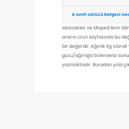
A sınıfı sürücü belgesi ned
Motosiklet ve Moped’lerin Sili
aracın ürün sayfasında bu değe
bir değerdir. Ağırlık kg olar
gücü/ağırlığa bölerseniz son
yazmaktadır. Buradan yola çıka