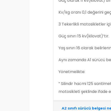
Güç olarak 11 kv(kilovat) s
Kv/kg oranı 0,1 değerini ge
3 Tekerlikli motosikletler içi
Güç sınırı 15 kv(kilovat)’tır.
Yaş sınırı 16 olarak belirlenm
Aynı zamanda A1 sürücü belg
Yönetmelikte:
” Silindir hacmi 125 santime
motosikleti şeklinde ifade ed
A2 sınıfı sürücü belgesi ned